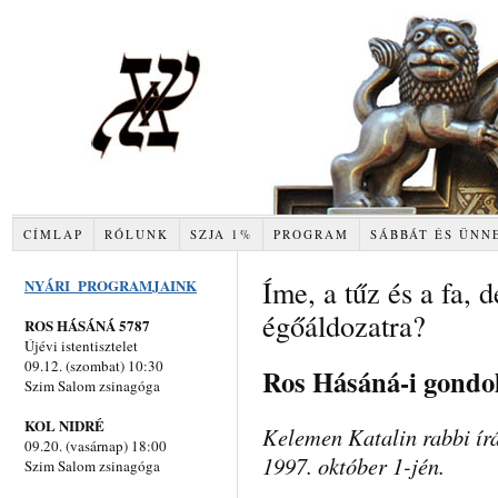
CÍMLAP
RÓLUNK
SZJA 1%
PROGRAM
SÁBBÁT ÉS ÜNN
Íme, a tűz és a fa, 
NYÁRI PROGRAMJAINK
égőáldozatra?
ROS HÁSÁNÁ 5787
Újévi istentisztelet
09.12. (szombat) 10:30
Ros Hásáná-i gondo
Szim Salom zsinagóga
KOL NIDRÉ
Kelemen Katalin rabbi ír
09.20. (vasárnap) 18:00
1997. október 1-jén.
Szim Salom zsinagóga