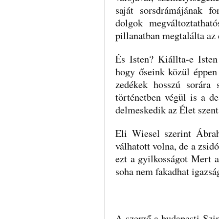
saját sorsdrá­májának f
dolgok megváltoztatható
pillanatban meg­találta az
És Isten? Kiállta-e Iste
hogy őseink közül ép­pen
zedékek hosszú sorára s
történetben végül is a de
delmeskedik az Élet szent
Eli Wiesel szerint Ábra
válhatott volna, de a zsi
ezt a gyilkosságot Mert 
soha nem fa­kadhat igazság
A szerző a budapesti Szi