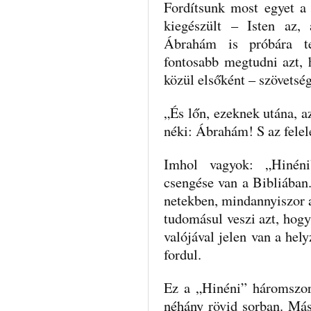
Fordítsunk most egyet a
kiegészült – Is­ten az,
Ábrahám is próbára te
fontosabb meg­tudni azt, 
közül elsőként – szövetsége
„És lőn, ezeknek utána, 
néki: Ábra­hám! S az fele
Imhol vagyok: „Hinéni
csengése van a Bibliá­ban
netekben, mindannyiszor az
tudomásul veszi azt, hogy 
valójával jelen van a hel
fordul.
Ez a „Hinéni” háromszor
néhány rövid sor­ban. Más