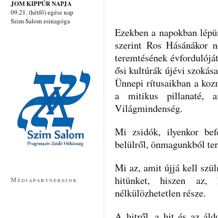
JOM KIPPÚR NAPJA
09.21. (hétfő) egész nap
Szim Salom zsinagóga
Ezekben a napokban lépü
szerint Ros Hásánákor n
teremtésének évfordulóját
ősi kultú­rák újévi szokás
Ünnepi rítusaikban a ko
a mitikus pillanaté, 
Világmindenség.
Mi zsidók, ilyenkor bef
belülről, önmagunkból ter
Mi az, amit újjá kell szü
hitünket, hi­szen az,
Médiapartnereink
nélkülözhetetlen része.
A hitről, a hit és az áld