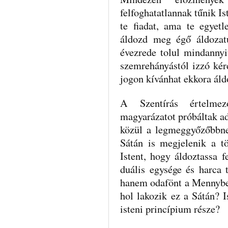
felfoghatatlannak tűnik I
te fiadat, ama te egyetl
áldozd meg égő áldoza­
évezre­de tolul mindannyi
szemrehányástól izzó kérd
jogon kívánhat ekkora áld
A Szentírás értelmez
magyarázatot próbáltak a
közül a legmeggyőzőbbne
Sátán is megjelenik a tö
Istent, hogy áldoztassa 
duális egysége és harca 
hanem odafönt a Mennyben 
hol lakozik ez a Sátán? I
is­teni princípium része?