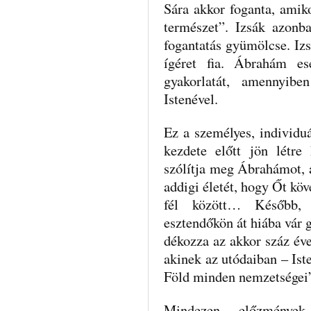
Sára akkor foganta, amik
természet”. Izsák azonb
fogantatás gyü­mölcse. Izs
ígéret fia. Ábrahám es
gyakorlatát, amennyib
Istenével.
Ez a személyes, individuá
kezdete előtt jön létre
szólítja meg Ábrahámot, a
addigi életét, hogy Őt köv
fél között… Később, 
esztendőkön át hiába vár
dékozza az akkor száz éve
akinek az utódaiban – Ist
Föld minden nemzetségei
Mindezen előzmények