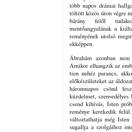
több napos drámai hallga
töltött közös úton végre m
bárány felől tudako
mentőangyalának a kiált
reményének utolsó megma
ekképpen.
Ábrahám azonban nem m
Amikor elhangzik az embe
tien nehéz parancs, akk
előkészületeket az áldo­za
háromnapos csönd feszü
küzdelmet, szenvedélyes 
csend kihívás, Isten pró
reménye kerekedik felül
változtathatja még Isten 
sugallja a szolgáihoz in­