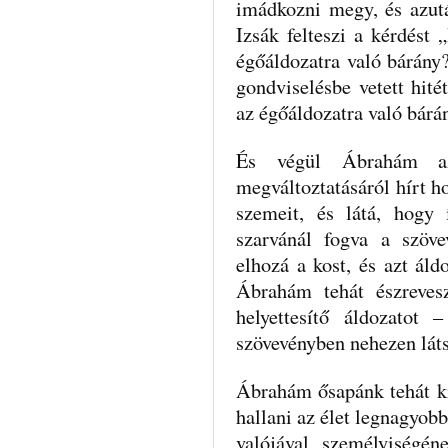
imádkozni megy, és azut
Izsák felteszi a kér­dést
égőáldozatra való bárány
gondviselésbe vetett hité
az égőáldozatra való bárán
És végül Ábrahám az,
megváltoztatásáról hírt h
sze­meit, és látá, hog
szarvánál fogva a szöv
elhozá a kost, és azt áld
Ábrahám tehát észrevesz
helyettesí­tő áldozat
szövevényben nehezen láts
Ábrahám ősapánk tehát ki
hallani az élet leg­nagyobb
valójával, személyiségén