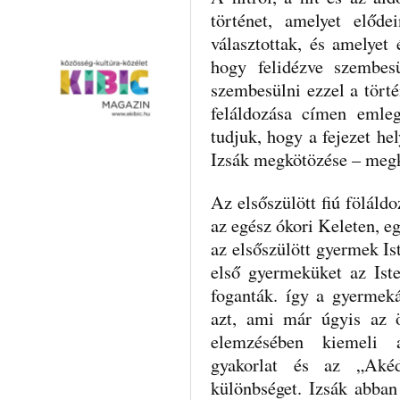
történet, amelyet előde
válasz­tottak, és amelyet
hogy felidézve szembe­s
szembesülni ezzel a törté
feláldozása címen emle
tudjuk, hogy a fejezet he
Izsák megkötözése – meg
Az elsőszülött fiú föláldo
az egész ókori Keleten, eg
az elsőszülött gyermek Is
első gyermeküket az Isten
foganták. így a gyermeká
azt, ami már úgyis az ö
elemzésében kiemeli a
gyakorlat és az „Akéd
különbséget. Izsák abban