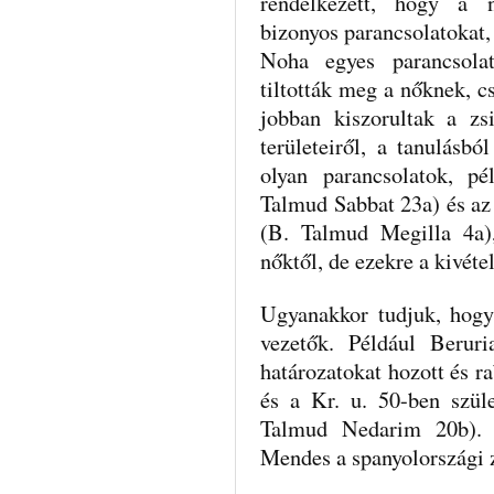
rendelkezett, hogy a 
bizonyos parancsolatokat,
Noha egyes parancsola
tiltották meg a nőknek, c
jobban kiszorultak a zs
területeiről, a tanulásb
olyan parancsolatok, pé
Talmud Sabbat 23a) és az
(B. Talmud Megilla 4a)
nőktől, de ezekre a kivéte
Ugyanakkor tudjuk, hogy
vezetők. Például Beruri
határozatokat hozott és r
és a Kr. u. 50-ben szül
Talmud Nedarim 20b).
Mendes a spanyolországi z