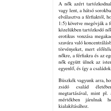
A nők azért tartózkodna
vagy lent, a hátsó sorokb
elválasztva a férfiaktól,
1:5) követve megóvják a fé
közelükben tartózkodó nők
erotikus vonzása megakad
szavára való koncentrálásb
törvényeket, mert előítél
nőkre, a férfiakra és az e
nők együtt ülnek az isten
egyenlő, és így a családo
Büszkék vagyunk arra, hog
zsidó család életébe
megtartásával, mint pl. 
mértékben járulnak ho
kialakításához.