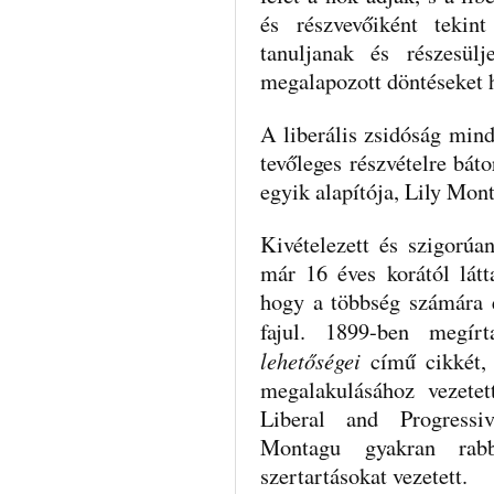
és részvevőiként teki
tanuljanak és részesül
megalapozott döntéseket h
A liberális zsidóság mind
tevőleges részvételre bát
egyik alapítója, Lily Mont
Kivételezett és szigorúa
már 16 éves korától látt
hogy a többség számára é
fajul. 1899-ben megí
lehetőségei
című cikkét,
megalakulásához vezete
Liberal and Progressi
Montagu gyakran rabbi
szertartásokat vezetett.