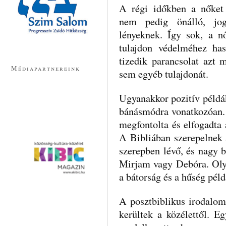
A régi időkben a nőket 
nem pedig önálló, jog
lényeknek. Így sok, a n
tulajdon védelméhez has
tizedik parancsolat azt 
Médiapartnereink
sem egyéb tulajdonát.
Ugyanakkor pozitív példák
bánásmódra vonatkozóan.
megfontolta és elfogadta 
A Bibliában szerepelnek 
szerepben lévő, és nagy b
Mirjam vagy Debóra. Oly
a bátorság és a hűség pél
A posztbiblikus irodalom
kerültek a közélettől. E