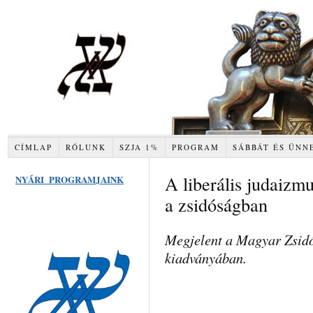
CÍMLAP
RÓLUNK
SZJA 1%
PROGRAM
SÁBBÁT ÉS ÜNN
A liberális judaizmu
NYÁRI PROGRAMJAINK
a zsidóságban
Megjelent a Magyar Zsidó
kiadványában.