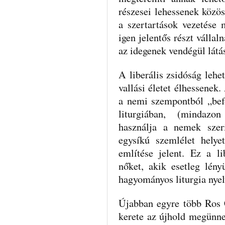
részesei lehessenek közös
a szertartások vezetése m
igen jelentős részt vállal
az idegenek vendégül látás
A liberális zsidóság lehe
vallási életet élhessenek
a nemi szempontból „bef
liturgiában, (mindazo
használja a nemek szeri
egysíkú szemlélet helye
említése jelent. Ez a l
nőket, akik esetleg lény
hagyományos liturgia nyel
Újabban egyre több Ros 
kerete az újhold megünne