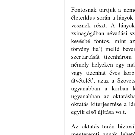
Fontosnak tartjuk a nem
életciklus során a lányok
vesznek részt. A lányok
zsinagógában névadási sz
kevésbé fontos, mint 
törvény fia’) mellé beve
szertartását tizenhárom
némely helyeken egy mási
vagy tizenhat éves kor
átvételét’, azaz a Szöve
ugyanabban a korban k
ugyanabban az oktatásb
oktatás kiterjesztése a l
egyik első újítása volt.
Az oktatás terén biztosí
megteremti annak lehet