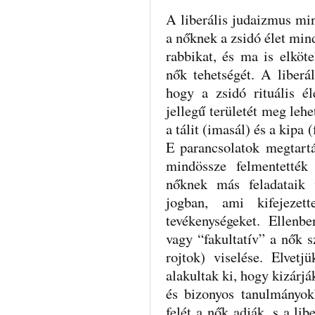
A liberális judaizmus min
a nőknek a zsidó élet mind
rabbikat, és ma is elköt
nők tehetségét. A liberál
hogy a zsidó rituális é
jellegű területét meg lehe
a tálit (imasál) és a kipa 
E parancsolatok megtart
mindössze felmentették
nőknek más feladataik 
jogban, ami kifejeze
tevékenységeket. Ellenb
vagy “fakultatív” a nők s
rojtok) viselése. Elvet
alakultak ki, hogy kizárjá
és bizonyos tanulmányok
felét a nők adják, s a li