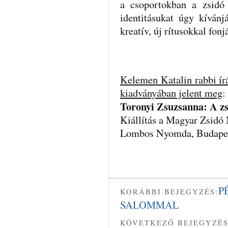
a csoportokban a zsidó 
identitásukat úgy kíván
kreatív, új rítusokkal fonj
Kelemen Katalin rabbi í
kiadványában jelent meg
:
Toronyi Zsuzsanna: A zs
Kiállítás a Magyar Zsid
Lombos Nyomda, Budapes
P
KORÁBBI BEJEGYZÉS:
SALOMMAL
KÖVETKEZŐ BEJEGYZÉS