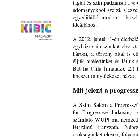
tagjai és szimpatizánsai 1%-o
adományokból szerzi, s ezze
egyedülálló módon – közelít
ideáljához.
A 2012. január 1-én életbel
egyházi státuszunkat elvesz
három, a törvény által is e
éljük hitéletünket és látjuk
Bét há t’filá (imaház); 2.)
kneszet (a gyülekezet háza).
Mit jelent a progressz
A Szim Salom a Progresszí
for Progressive Judaism). 
számláló WUPJ ma nemzetköz
létszámú irányzata. Néps
örökségünket eleven, folyam