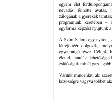
egyéni élet fordulópontjaina
névadás, felnőtté avatás,
zálogának a gyerekek tanítás
programunk keretében – a
egyforma képzést nyújtunk a 
A Szim Salom egy nyitott, s
létrejöttéért dolgozik, amely
egyenrangú része. Célunk, h
élettel, tanulási lehetőség
zsidóságuk minél gazdagabb
Várunk mindenkit, aki szere
közösségre vágyva többet ak