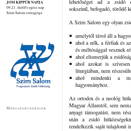
lehetőséget ad a zsidó é
JOM KIPPÚR NAPJA
09.21. (hétfő) egész nap
sokszínű, befogadó, törődő 
Szim Salom zsinagóga
A Szim Salom egy olyan zsid
amelytől távol áll a hagy
ahol a nők, a férfiak és
és méltósággal vesznek rés
ahol elismerjük a zsidóság
ahol azokat is szívesen
liturgiában, nem részesült
ahol mindenki a mag
hagyományhoz.
Az ortodox és a neológ hit
Magyar Államtól, sem nemze
Médiapartnereink
anyagi támogatást, nem rész
után a zsidó hitközségek
rendelkezik saját tulajdonú i