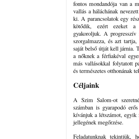
fontos mondandója van a m
vallás a háláchának nevezett 
ki. A parancsolatok egy rés
kötődik, ezért ezeket a
gyakoroljuk. A progresszív 
szorgalmazza, és azt tartja
saját belső útját kell járnia.
a nőknek a férfiakéval egye
más vallásokkal folytatott p
és természetes otthonának te
Céljaink
A Szim Salom-ot szeretné
számban is gyarapodó erős 
kívánjuk a létszámot, egyik 
jellegének megőrzése.
Feladatunknak tekintjük, 