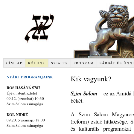
CÍMLAP
RÓLUNK
SZJA 1%
PROGRAM
SÁBBÁT ÉS ÜNN
Kik vagyunk?
NYÁRI PROGRAMJAINK
ROS HÁSÁNÁ 5787
Szim Salom
– ez az Ámidá l
Újévi istentisztelet
09.12. (szombat) 10:30
békét.
Szim Salom zsinagóga
A Szim Salom Magyarorsz
KOL NIDRÉ
09.20. (vasárnap) 18:00
(reform) zsidó hitközsége. Sá
Szim Salom zsinagóga
és kulturális programokat t