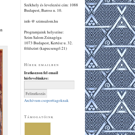
Székhely és levelezési cím: 1088
Budapest, Baross u. 10.
info @ szimsalom.hu
en
Programjaink helyszíne:
Szim Salom Zsinagóga
1073 Budapest, Kertész u. 32.
földszint (kapucsengő:21)
Hírek emailben
Iratkozzon fel email
hírlevelünkre:
Archívum csoporttagoknak
Támogatóink