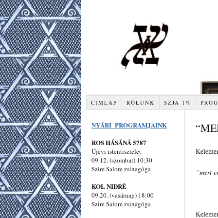
CÍMLAP
RÓLUNK
SZJA 1%
PRO
NYÁRI PROGRAMJAINK
“ME
ROS HÁSÁNÁ 5787
Kelemen 
Újévi istentisztelet
09.12. (szombat) 10:30
Szim Salom zsinagóga
“mert e
KOL NIDRÉ
09.20. (vasárnap) 18:00
Szim Salom zsinagóga
Kelemen