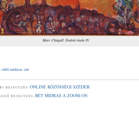
Marc Chagall: Énekek éneke IV.
 rabbi tanításai
,
siúr
ONLINE KÖZÖSSÉGI SZÉDER
BI BEJEGYZÉS:
BÉT MIDRÁS A ZOOM-ON
KEZŐ BEJEGYZÉS: