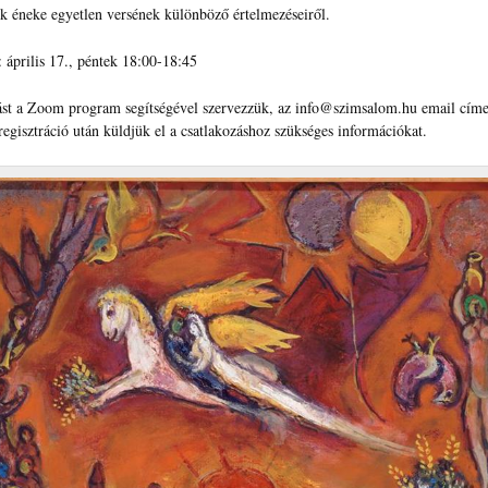
k éneke egyetlen versének különböző értelmezéseiről.
 április 17., péntek 18:00-18:45
ást a Zoom program segítségével szervezzük, az info@szimsalom.hu email cím
regisztráció után küldjük el a csatlakozáshoz szükséges információkat.