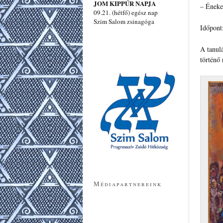
JOM KIPPÚR NAPJA
– Éneke
09.21. (hétfő) egész nap
Szim Salom zsinagóga
Időpont:
A tanul
történő 
Médiapartnereink