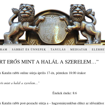
GRAM
SÁBBÁT ÉS ÜNNEPEK
TANULÁS
MÉDIATÁR
ELÉRHE
RT ERŐS MINT A HALÁL A SZERELEM…”
Katalin rabbi online siúrja április 17-én, pénteken 18:00 órakor
rős mint a halál a szerelem…”
Énekek éneke: 8:6
 Katalin rabbi post-peszachi siúrja a – hagyományunkban ehhez az időszakhoz 