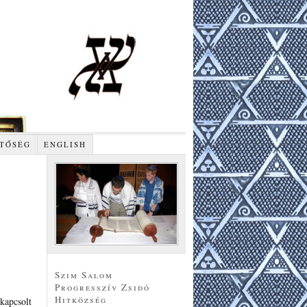
TŐSÉG
ENGLISH
Szim Salom
Progresszív Zsidó
Hitközség
kapcsolt