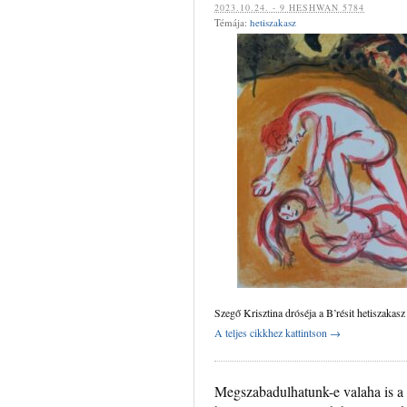
‍‍2023.10.24. - 9 HESHWAN 5784
Témája:
hetiszakasz
Szegő Krisztina dróséja a B’résit hetiszakas
A teljes cikkhez kattintson →
Megszabadulhatunk-e valaha is a