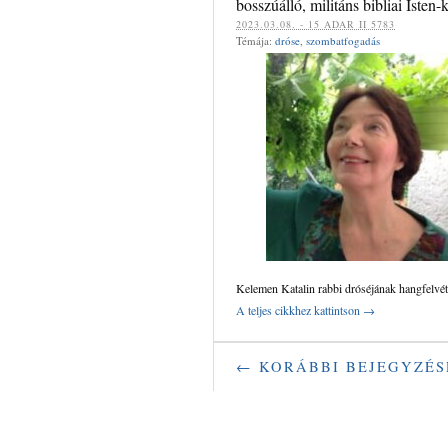
bosszúálló, militáns bibliai Isten-
‍‍2023.03.08. - 15 ADAR II 5783
Témája:
dróse
,
szombatfogadás
Kelemen Katalin rabbi dróséjának hangfelvét
A teljes cikkhez kattintson →
← KORÁBBI BEJEGYZÉS