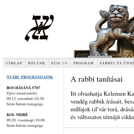
CÍMLAP
RÓLUNK
SZJA 1%
PROGRAM
SÁBBÁT ÉS ÜNN
A rabbi tanításai
NYÁRI PROGRAMJAINK
ROS HÁSÁNÁ 5787
Itt olvashatja Kelemen Ka
Újévi istentisztelet
09.12. (szombat) 10:30
vendég rabbik írásait, be
Szim Salom zsinagóga
műfajok (d’vár torá, drás
KOL NIDRÉ
és változatos témájú cikke
09.20. (vasárnap) 18:00
Szim Salom zsinagóga