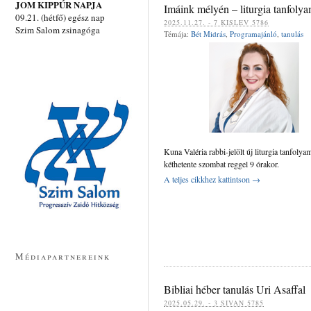
JOM KIPPÚR NAPJA
Imáink mélyén – liturgia tanfoly
09.21. (hétfő) egész nap
‍‍2025.11.27. - 7 KISLEV 5786
Szim Salom zsinagóga
Témája:
Bét Midrás
,
Programajánló
,
tanulás
Kuna Valéria rabbi-jelölt új liturgia tanfolya
kéthetente szombat reggel 9 órakor.
A teljes cikkhez kattintson →
Médiapartnereink
Bibliai héber tanulás Uri Asaffal
‍‍2025.05.29. - 3 SIVAN 5785