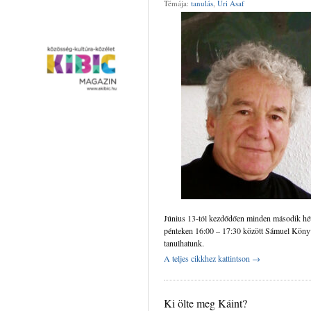
Témája:
tanulás
,
Uri Asaf
Június 13-tól kezdődően minden második hé
pénteken 16:00 – 17:30 között Sámuel Köny
tanulhatunk.
A teljes cikkhez kattintson →
Ki ölte meg Káint?