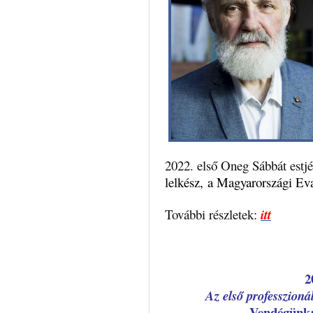
2022. első Oneg Sábbát e
lelkész, a Magyarországi Ev
További részletek:
itt
2
Az első professzioná
Vendégün