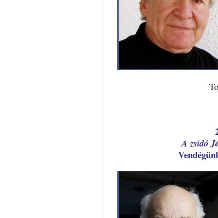
To
A zsidó Jé
Vendégü