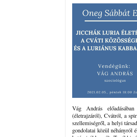
Vág András előadásában 
(életrajzáról), Cvátról, a spi
szellemiségről, a helyi társ
gondolatai közül néhányról é