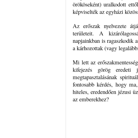
örököseként) uralkodott ettő
képviselték az egyházi közö
Az erőszak nyelvezete átj
területeit. A kizárólagos
napjainkban is ragaszkodik a
a kárhozottak (vagy legalábbi
Mi lett az erőszakmentesség
kifejezés görög eredeti j
megtapasztalásának spiritu
fontosabb kérdés, hogy ma
hiteles, eredendően jézusi ü
az emberekhez?