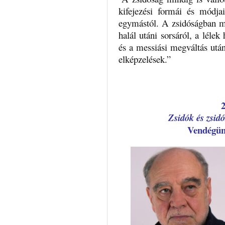
kifejezési formái és módja
egymástól. A zsidóságban m
halál utáni sorsáról, a lélek
és a messiási megváltás utá
elképzelések.”
Zsidók és zsi
Vendég