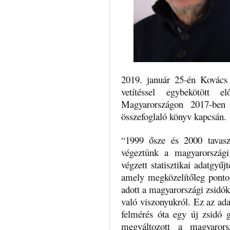
2019. január 25-én Kovács
vetítéssel egybekötött 
Magyarországon 2017-ben
összefoglaló könyv kapcsán.
“1999 ősze és 2000 tavasza
végeztünk a magyarországi
végzett statisztikai adatgyűj
amely megközelítőleg pontos
adott a magyarországi zsidók
való viszonyukról. Ez az ada
felmérés óta egy új zsidó g
megváltozott a magyarors