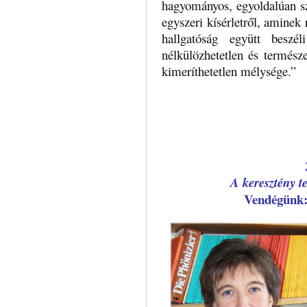
hagyományos, egyoldalúan sz
egyszeri kísérletről, aminek 
hallgatóság együtt beszé
nélkülözhetetlen és természe
kimeríthetetlen mélysége.”
A keresztény t
Vendégün