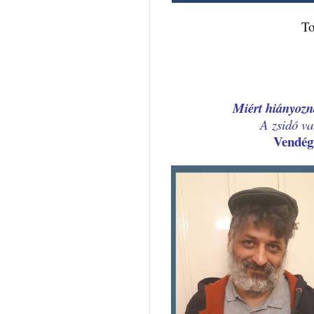
To
Miért hiányozn
A zsidó va
Vendé