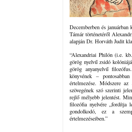
Decemberben és januárban k
Támár történetéről Alexandria
alapján Dr. Horváth Judit kla
“Alexandriai Philón (i.e. k
görög nyelvű zsidó kolóniáj
görög anyanyelvű filozófu
könyvének – pontosabban
értelmezése. Módszere az 
szövegének szó szerinti jel
rejlő mélyebb jelentést. Min
filozófia nyelvére „fordítj
gondolkodó, ez a szemp
értelmezéseiben.”