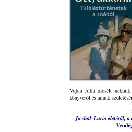
Vajda Júlia mesélt nekün
könyvéről és annak születésé
Jicchák Luria életéről, a 
Vendé