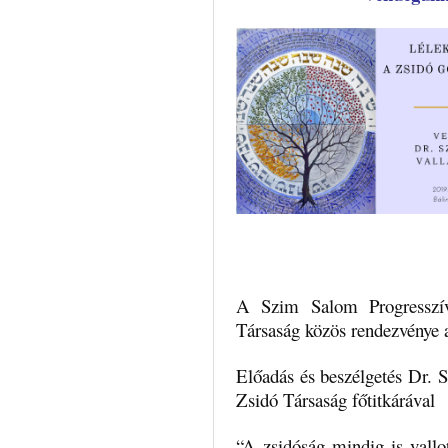
A Szim Salom Progresszív
Társaság közös rendezvénye
Előadás és beszélgetés Dr. Sz
Zsidó Társaság főtitkárával
“A zsidóság mindig is vallot