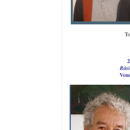
To
2
Rási
Ven