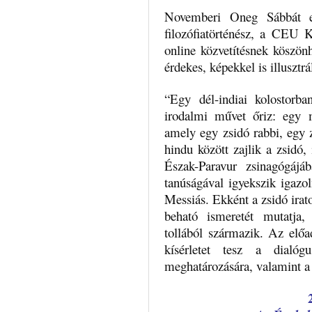
Novemberi Oneg Sábbát es
filozófiatörténész, a CEU 
online közvetítésnek köszön
érdekes, képekkel is illusztrá
“Egy dél-indiai kolostorba
irodalmi művet őriz: egy m
amely egy zsidó rabbi, egy 
hindu között zajlik a zsidó, 
Észak-Paravur zsinagógáj
tanúságával igyekszik igazol
Messiás. Ekként a zsidó ira
beható ismeretét mutatja,
tollából származik. Az előa
kísérletet tesz a dialóg
meghatározására, valamint a 