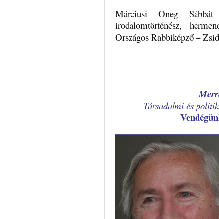
Márciusi Oneg Sábbát
irodalomtörténész, hermen
Országos Rabbiképző – Zsidó
Merre
Társadalmi és politik
Vendégü