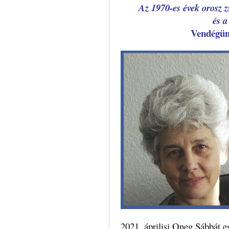
Az 1970-es évek orosz 
és a
Vendégü
2021. áprilisi Oneg Sább