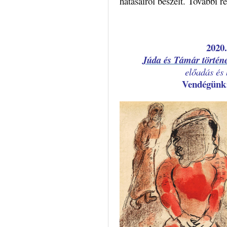
hatásairól beszélt. További r
é
2020.
Júda és Támár történe
előadás és 
Vendégün