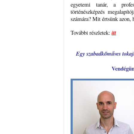
egyetemi tanár, a profess
történészképzés megalapítój
számára? Mit értsünk azon, 
További részletek:
itt
Egy szabadkőműves tokaji 
Vendégü