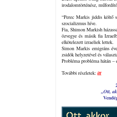
irodalomtörténész, műfordító
“Perec Markis jiddis költő s
szocializmus híve.
Fia, Shimon Markish házasság
özvegye és másik fia Izrael
elkötelezett izraeliek lettek.
Simon Markis emigráns évei 
zsidók helyzetével és választ
Probléma probléma hátán – e
További részletek:
itt
„Ott, ak
Vendé