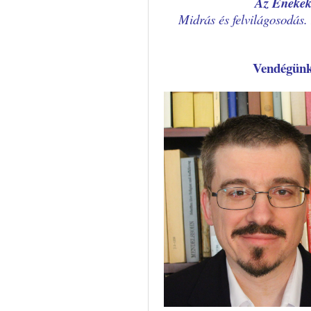
Az Énekek 
Midrás és felvilágosodás
Vendégün