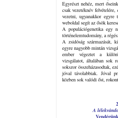
Egyrészt nehéz, mert őseink 
csak vezetéknév felvételére,
vezetni, ugyanakkor egyre t
weboldal segít az ősök keres
A populációgenetika egy n
történelemtudomány, a régész
A zsidóság származását, kü
egyre nagyobb mintán vizsgá
ember végeztet a külön
vizsgálatot, általában sok 
sokszor összeházasodtak, ez
jóval távolabbiak. Jóval p
közben sok valódi őst, rokont 
A lélekvándo
Vendégün