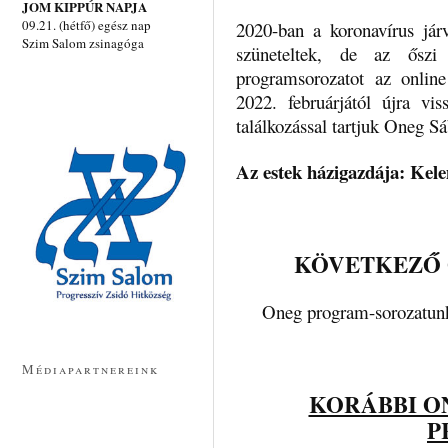
JOM KIPPÚR NAPJA
09.21. (hétfő) egész nap
2020-ban a koronavírus jár
Szim Salom zsinagóga
szüneteltek, de az őszi
programsorozatot az onlin
2022. februárjától újra v
találkozással tartjuk Oneg Sá
Az estek házigazdája: Kel
KÖVETKEZŐ 
Oneg program-sorozatunk 
Médiapartnereink
KORÁBBI O
P