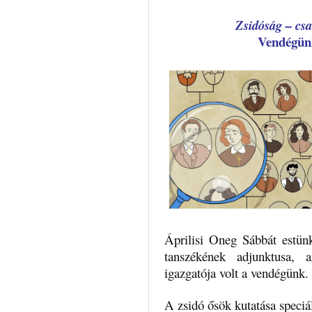
Zsidóság – csa
Vendégü
Áprilisi Oneg Sábbát estü
tanszékének adjunktusa,
igazgatója volt a vendégünk.
A zsidó ősök kutatása speciá