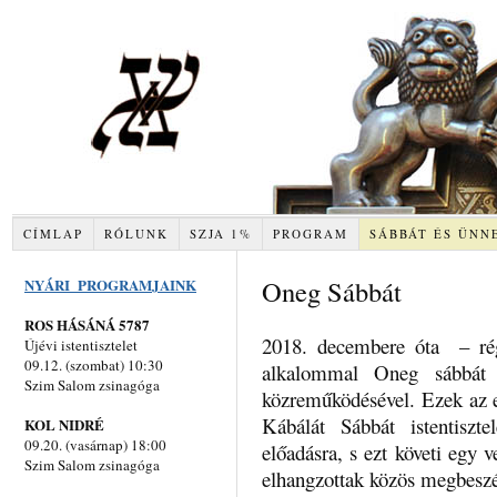
CÍMLAP
RÓLUNK
SZJA 1%
PROGRAM
SÁBBÁT ÉS ÜNN
Oneg Sábbát
NYÁRI PROGRAMJAINK
ROS HÁSÁNÁ 5787
2018. decembere óta – rég
Újévi istentisztelet
09.12. (szombat) 10:30
alkalommal Oneg sábbát 
Szim Salom zsinagóga
közreműködésével. Ezek az es
Kábálát Sábbát istentiszt
KOL NIDRÉ
09.20. (vasárnap) 18:00
előadásra, s ezt követi egy 
Szim Salom zsinagóga
elhangzottak közös megbeszé