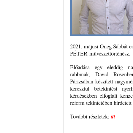
2021. májusi Oneg Sábbát
PÉTER művészettörténész.
Előadása egy eleddig nag
rabbinak, David Rosenbe
Párizsában készített nagymére
keresztül betekintést nye
kérdésekben elfoglalt konze
reform tekintetében hirdetet
További részletek:
itt