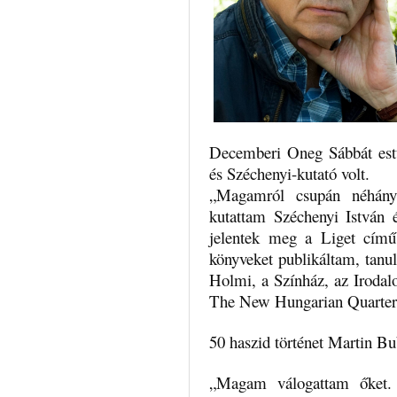
Decemberi Oneg Sábbát estü
és Széchenyi-kutató volt.
„Magamról csupán néhány 
kutattam Széchenyi István 
jelentek meg a Liget című 
könyveket publikáltam, tanu
Holmi, a Színház, az Irodal
The New Hungarian Quarterle
50 haszid történet Martin Bu
„Magam válogattam őket.