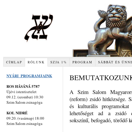
CÍMLAP
RÓLUNK
SZJA 1%
PROGRAM
SÁBBÁT ÉS ÜNN
BEMUTATKOZUN
NYÁRI PROGRAMJAINK
ROS HÁSÁNÁ 5787
A Szim Salom Magyarorsz
Újévi istentisztelet
09.12. (szombat) 10:30
(reform) zsidó hitközsége. Sá
Szim Salom zsinagóga
és kulturális programokat t
lehetőséget ad a zsidó é
KOL NIDRÉ
09.20. (vasárnap) 18:00
sokszínű, befogadó, törődő 
Szim Salom zsinagóga