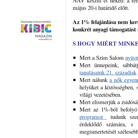
NAV készíti el neked: a ren
május 20-i határidő előtt.
Az 1% felajánlása nem ker
konkrét anyagi támogatást 
S HOGY MIÉRT MINK
Mert a Szim Salom
nyito
Mert ünnepeink, sábbát
tanulásaink 21. századiak
Mert nálunk
a nők egyenr
helyüket a közösségben, 
világi vezetésében.
Mert elismerjük a zsidós
Mert az 1%-ból befoly
programot
tudunk szer
érdeklődő számára, s í
megismertetését széleseb