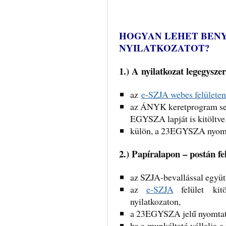
HOGYAN LEHET BENY
NYILATKOZATOT?
1.)
A nyilatkozat legegysze
az
e-SZJA webes felületen
az ÁNYK keretprogram segí
EGYSZA lapját is kitöltve
külön, a 23EGYSZA nyomta
2.) Papíralapon – postán f
az SZJA-bevallással együt
az
e-SZJA
felület kitö
nyilatkozaton,
a 23EGYSZA jelű nyomta
ha a munkáltató vállalja a