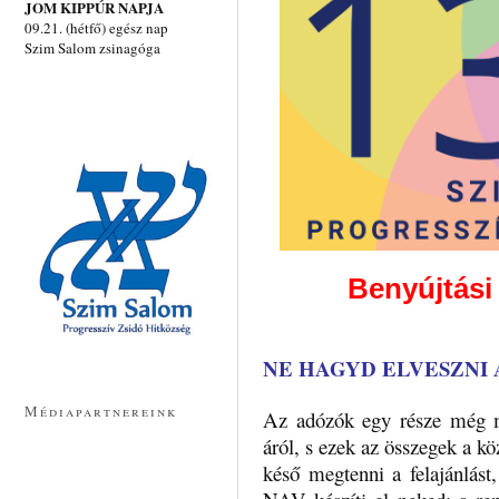
JOM KIPPÚR NAPJA
09.21. (hétfő) egész nap
Szim Salom zsinagóga
Benyújtási 
NE HAGYD ELVESZNI 
Médiapartnereink
Az adózók egy része még m
áról, s ezek az összegek a 
késő megtenni a felajánlást