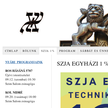
CÍMLAP
RÓLUNK
SZJA 1%
PROGRAM
SÁBBÁT ÉS ÜNN
SZJA EGYHÁZI 1 
NYÁRI PROGRAMJAINK
ROS HÁSÁNÁ 5787
Újévi istentisztelet
09.12. (szombat) 10:30
Szim Salom zsinagóga
KOL NIDRÉ
09.20. (vasárnap) 18:00
Szim Salom zsinagóga