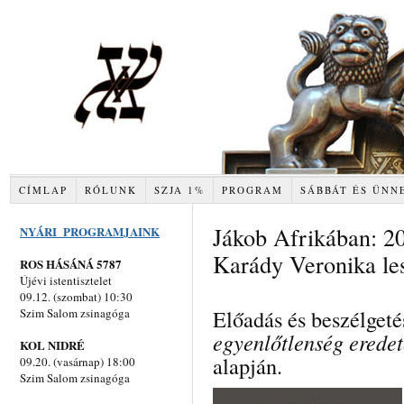
CÍMLAP
RÓLUNK
SZJA 1%
PROGRAM
SÁBBÁT ÉS ÜNN
Jákob Afrikában: 2
NYÁRI PROGRAMJAINK
Karády Veronika le
ROS HÁSÁNÁ 5787
Újévi istentisztelet
09.12. (szombat) 10:30
Előadás és beszélgeté
Szim Salom zsinagóga
egyenlőtlenség eredet
KOL NIDRÉ
alapján.
09.20. (vasárnap) 18:00
Szim Salom zsinagóga