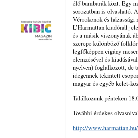
élő bambarák közt. Egy m
sorozatban is olvasható. 
Vérrokonok és házassági 
L’Harmattan kiadónál jele
és a másik viszonyának ábr
szerepe különböző folkló
legfőképpen cigány mesem
elemzésével és kiadásával 
nyelven) foglalkozott, de 
idegennek tekintett csopor
magyar és egyéb kelet-kö
Találkozunk pénteken 18.
További érdekes olvasniva
http://www.harmattan.hu