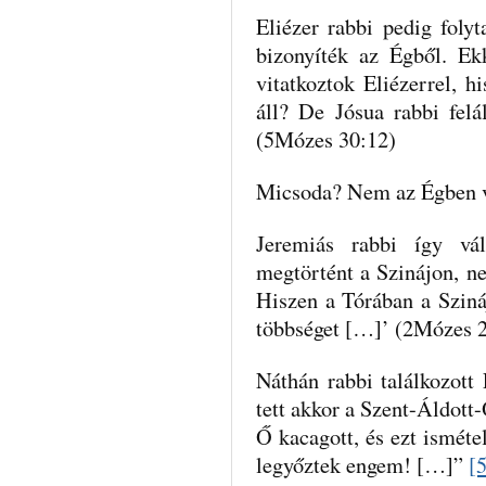
Eliézer rabbi pedig folyt
bizonyíték az Égből. E
vitatkoztok Eliézerrel, 
áll? De Jósua rabbi felá
(5Mózes 30:12)
Micsoda? Nem az Égben 
Jeremiás rabbi így vá
megtörtént a Szinájon, n
Hiszen a Tórában a Szin
többséget […]’ (2Mózes 2
Náthán rabbi találkozott 
tett akkor a Szent-Áldott-
Ő kacagott, és ezt isméte
legyőztek engem! […]”
[5