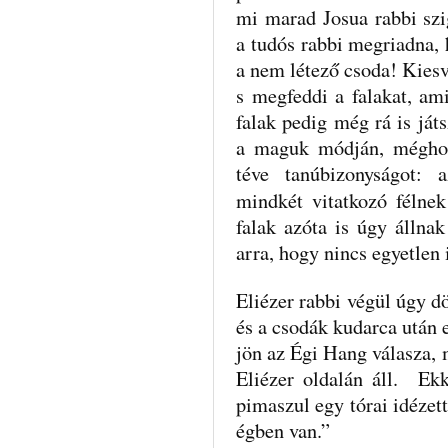
mi marad Josua rabbi szi
a tudós rabbi megriadna,
a nem létező csoda! Kiesv
s megfeddi a falakat, am
falak pedig még rá is ját
a maguk módján, méghoz
téve tanúbizonyságot: 
mindkét vitatkozó féln
falak azóta is úgy állna
arra, hogy nincs egyetlen 
Eliézer rabbi végül úgy dö
és a csodák kudarca után 
jön az Égi Hang válasza,
Eliézer oldalán áll. Ekk
pimaszul egy tórai idézet
égben van.”