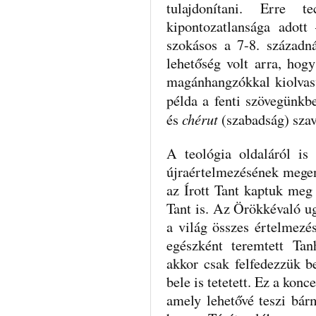
tulajdonítani. Erre t
kipontozatlansága adot
szokásos a 7-8. századn
lehetőség volt arra, hog
magánhangzókkal kiolvasv
példa a fenti szövegünkb
chérut
és
(szabadság) szav
A teológia oldaláról is 
újraértelmezésének megen
az Írott Tant kaptuk meg
Tant is. Az Örökkévaló ug
a világ összes értelmezés
egészként teremtett Tan
akkor csak felfedezzük b
bele is tetetett. Ez a kon
amely lehetővé teszi bár