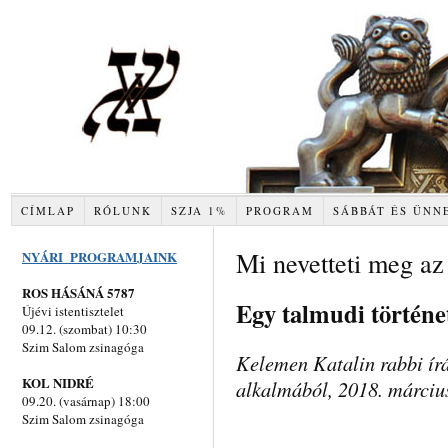
CÍMLAP
RÓLUNK
SZJA 1%
PROGRAM
SÁBBÁT ÉS ÜNN
Mi nevetteti meg az
NYÁRI PROGRAMJAINK
ROS HÁSÁNÁ 5787
Egy talmudi történe
Újévi istentisztelet
09.12. (szombat) 10:30
Szim Salom zsinagóga
Kelemen Katalin rabbi ír
KOL NIDRÉ
alkalmából, 2018. márciu
09.20. (vasárnap) 18:00
Szim Salom zsinagóga