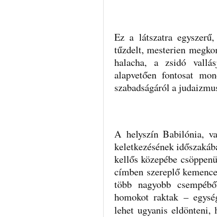
Ez a látszatra egyszerű
tűzdelt, mesterien megko
halacha, a zsidó vallá
alapvetően fontosat mo
szabadságáról a judaizmu
A helyszín Babilónia, v
keletkezésének időszakába
kellős közepébe csöppenün
címben szereplő kemence
több nagyobb csempébő
homokot raktak – egység
lehet ugyanis eldönteni,