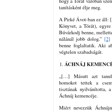
hogy a Tórát valóban szen
tanításként élje meg.
A Pirké Ávot-ban ez áll:
Könyvet, a Tórát), egyr
Búvárkodj benne, mellette
nálánál jobb dolog.”
[2]
benne foglaltatik. Aki a
végtelen szabadságát.
ÁCHNÁJ KEMENC
„[…] Másutt azt tanul
homokot tettek a csemp
tisztának nyilvánította, 
Áchnáj kemencéje.
Miért nevezzük Áchnájn