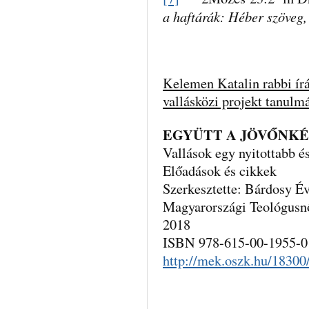
a haftárák: Héber szöveg
Kelemen Katalin rabbi ír
vallásközi projekt tanulm
EGYÜTT A JÖVŐNK
Vallások egy nyitottabb é
Előadások és cikkek
Szerkesztette: Bárdosy Év
Magyarországi Teológus
2018
ISBN 978-615-00-1955-0
http://mek.oszk.hu/18300