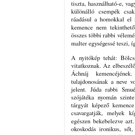
tiszta, használható-e, va
különálló csempék csak 
ráadásul a homokkal el 
kemence nem tekinthető
összes többi rabbi vélemé
malter egységessé teszi, í
A nyitókép tehát: Bölc
vitatkoznak. Az elbeszélő
Áchnáj kemencéjének
tulajdonosának a neve v
jelent. Júda rabbi Smué
szójátéka nyomán szinte
tárgyát képező kemence 
csavargatják, melyek k
egészen bekebelezve az
okoskodás ironikus, sőt,