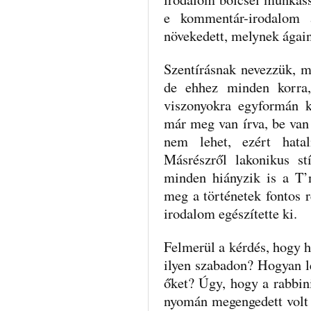
e kommentár-irodalom 
növekedett, melynek ágain
Szentírásnak nevezzük, m
de ehhez minden korra,
viszonyokra egyformán k
már meg van írva, be van 
nem lehet, ezért hata
Másrészről lakonikus st
minden hiányzik is a T’
meg a történetek fontos r
irodalom egészítette ki.
Felmerül a kérdés, hogy h
ilyen szabadon? Hogyan le
őket? Úgy, hogy a rabbini
nyomán megengedett volt e