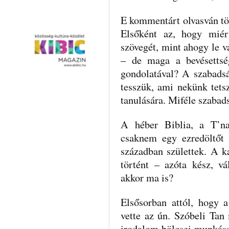
E kommentárt olvasván t
Elsőként az, hogy miér
szövegét, mint ahogy le v
– de maga a bevésettsé
gondolatával? A szabadsá
tesszük, ami nekünk tetsz
tanulására. Miféle szabads
A héber Biblia, a T’na
csaknem egy ezredöltőt v
században születtek. A k
történt – azóta kész, vá
akkor ma is?
Elsősorban attól, hogy 
vette az ún. Szóbeli Tan
irodalom bölcsei munkáss