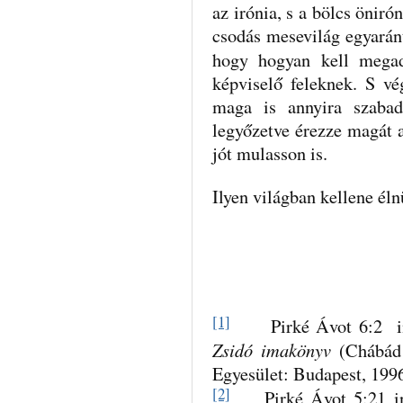
az irónia, s a bölcs öniró
csodás mesevilág egyaránt
hogy hogyan kell meg
képviselő feleknek. S vé
maga is annyira szaba
legyőzetve érezze magát a
jót mulasson is.
Ilyen világban kellene éln
[1]
Pirké Ávot 6:2 in N
Zsidó imakönyv
(Chábád 
Egyesület: Budapest, 1996
[2]
Pirké Ávot 5:21 in 