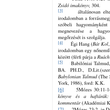
Zsidó imakönyv,
304.
[3]
általánosan elterje
irodalomban a forrásmegj
szóbeli hagyományként 
megnevezése a hagyom
megőrzését is szolgálja.
[4]
Bát Kol
Égi Hang (
irodalomban egy nőnemű 
Ruách
között (férfi párja a
[5]
Babilóniai Talmud, 
BA. PH.D., D.Lit.(sze
Babylonian Talmud
(The 
York, 1986), ford: K.K.
[6]
5Mózes 30:11-14 i
könyve és a haftárák:
kommentár
(Akadémiai Ki
[7]
2Mózes 23:2 in Dr. 