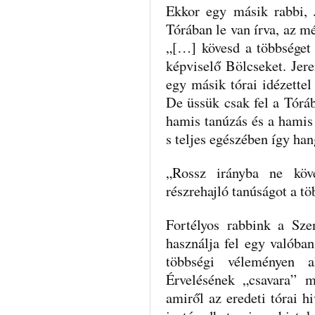
Ekkor egy másik rabbi, 
Tórában le van írva, az mé
„[…] kövesd a többséget 
képviselő Bölcseket. Jere
egy másik tórai idézettel
De üssük csak fel a Tórá
hamis tanúzás és a hamis h
s teljes egészében így han
„Rossz irányba ne köv
részrehajló tanúságot a tö
Fortélyos rabbink a Sze
használja fel egy valóban
többségi véleményen al
Érvelésének „csavara” 
amiről az eredeti tórai h