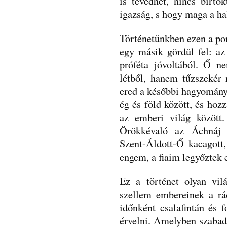
is tévedhet, nincs birto
igazság, s hogy maga a ha
Történetünkben ezen a pon
egy másik gördül fel: az
próféta jóvoltából. Ő n
létből, hanem tűzszekér 
ered a későbbi hagyományb
ég és föld között, és hozz
az emberi világ között
Örökkévaló az Áchnáj 
Szent-Áldott-Ő kacagott,
engem, a fiaim legyőztek
Ez a történet olyan vil
szellem embereinek a rác
időnként csalafintán és 
érvelni. Amelyben szabad 