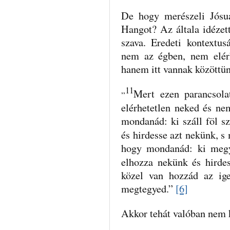
De hogy merészeli Jósua
Hangot? Az általa idézet
szava. Eredeti kontextus
nem az égben, nem elérh
hanem itt vannak közöttü
„11
Mert ezen parancsola
elérhetetlen neked és ne
mondanád: ki száll föl 
és hirdesse azt nekünk, 
hogy mondanád: ki megy
elhozza nekünk és hirde
közel van hozzád az ig
megtegyed.”
[6]
Akkor tehát valóban nem 