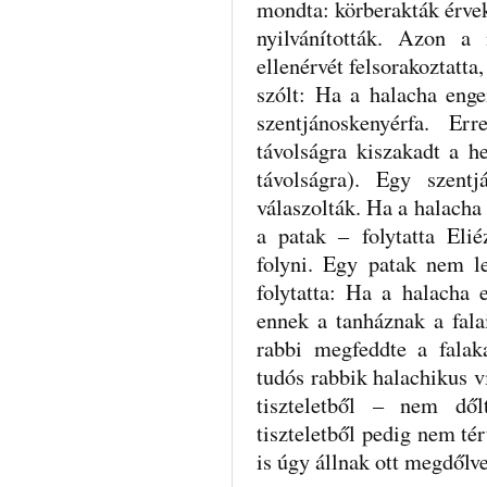
mondta: körberakták érvek
nyilvánították. Azon a
ellenérvét felsorakoztatta
szólt: Ha a halacha enge
szentjánoskenyérfa. Er
távolságra kiszakadt a h
távolságra). Egy szent
válaszolták. Ha a halacha
a patak – folytatta Elié
folyni. Egy patak nem l
folytatta: Ha a halacha 
ennek a tanháznak a fala
rabbi megfeddte a falak
tudós rabbik halachikus vi
tiszteletből – nem dől
tiszteletből pedig nem té
is úgy állnak ott megdőlve