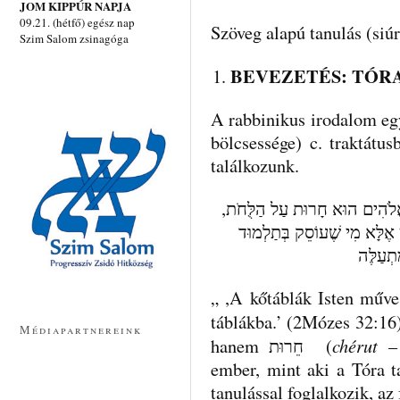
JOM KIPPÚR NAPJA
09.21. (hétfő) egész nap
Szöveg alapú tanulás (siú
Szim Salom zsinagóga
BEVEZETÉS: TÓR
A rabbinikus irodalom e
bölcsessége) c. traktátu
találkozunk.
ב אֱלֹהִים הוּא חָרוּת עַל הַלֻּחֹת
אֶלָּא מִי שֶׁעוֹסֵק בְּתַלְמוּד
תְעַלֶּה
„ ,A kőtáblák Isten műve 
Médiapartnereink
chérut
hanem חֵרוּת (
– 
ember, mint aki a Tóra t
tanulással foglalkozik, az