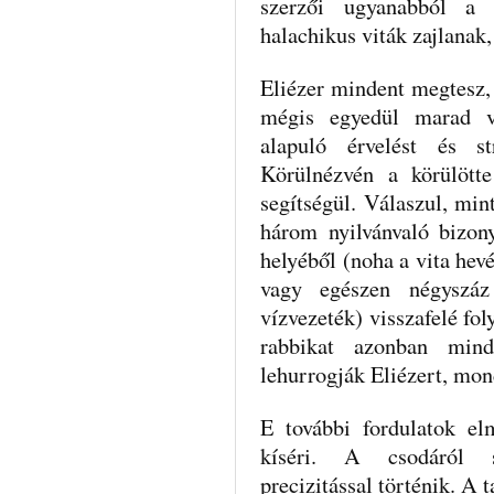
szerzői ugyanabból a 
halachikus viták zajlanak,
Eliézer mindent megtesz, 
mégis egyedül marad v
alapuló érvelést és st
Körülnézvén a körülötte
segítségül. Válaszul, mi
három nyilvánvaló bizon
helyéből (noha a vita hev
vagy egészen négyszáz
vízvezeték) visszafelé fol
rabbikat azonban min
lehurrogják Eliézert, mon
E további fordulatok el
kíséri. A csodáról s
precizitással történik. A 