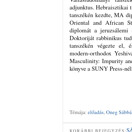
adjunktus. Hebraisztikai
tanszékén kezdte, MA di
Oriental and African 
diplomát a jeruzsálemi 
Doktoriját rabbinikus t
tanszékén végezte el, 
modern-orthodox Yeshiva
Masculinity: Impurity an
könyve a SUNY Press-nél 
Témája:
előadás
,
Oneg Sábbá
S
KORÁBBI BEJEGYZÉS: