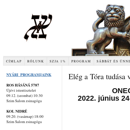
CÍMLAP
RÓLUNK
SZJA 1%
PROGRAM
SÁBBÁT ÉS ÜNN
Elég a Tóra tudása v
NYÁRI PROGRAMJAINK
ROS HÁSÁNÁ 5787
ONE
Újévi istentisztelet
09.12. (szombat) 10:30
2022. június 24
Szim Salom zsinagóga
KOL NIDRÉ
09.20. (vasárnap) 18:00
Szim Salom zsinagóga