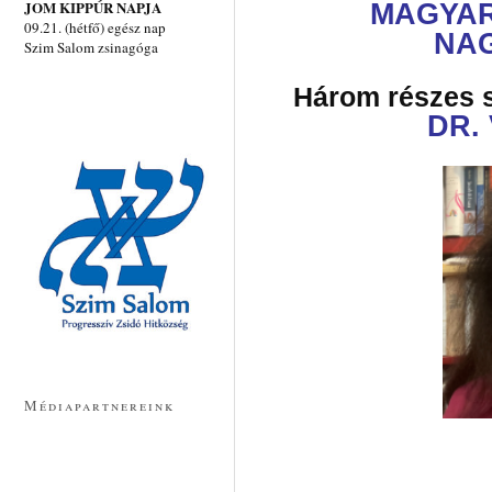
MAGYAR
JOM KIPPÚR NAPJA
09.21. (hétfő) egész nap
NA
Szim Salom zsinagóga
Három részes s
DR.
Médiapartnereink