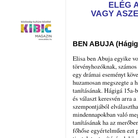
ELÉG 
VAGY ASZE
BEN ABUJA (Hágig
Elisa ben Abuja egyike vo
törvényhozóknak, számos k
egy drámai eseményt követ
huzamosan megszegte a hal
tanításának. Hágigá 15a-b 
és választ keresvén arra a
szempontjából elválasztha
mindennapokban való megé
tanításának ha az merőben
főhőse egyértelműen ezt 