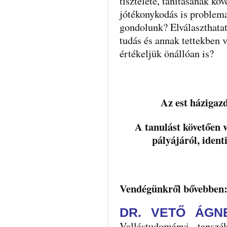
tisztelete, tanításának kö
jótékonykodás is problema
gondolunk? Elválaszthatatl
tudás és annak tettekben 
értékeljük önállóan is?
Az est házigaz
A tanulást követően 
pályájáról, ident
Vendégünkről bővebben
DR. VETŐ ÁGN
Vallástudományi tanszé