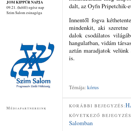
JOM KIPPÚR NAPJA
dalt, az Oyfn Pripetchik-
09.21. (hétfő) egész nap
Szim Salom zsinagóga
Innentől fogva kéthetent
mindenkit, aki szeretne
dalok csodálatos világá
hangulatban, vidám társas
aztán maradjatok velünk
is.
Témája:
kórus
H
KORÁBBI BEJEGYZÉS:
Médiapartnereink
KÖVETKEZŐ BEJEGYZÉS
Salomban