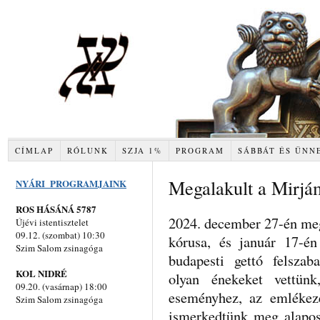
CÍMLAP
RÓLUNK
SZJA 1%
PROGRAM
SÁBBÁT ÉS ÜNN
Megalakult a Mirjá
NYÁRI PROGRAMJAINK
ROS HÁSÁNÁ 5787
2024. december 27-én me
Újévi istentisztelet
09.12. (szombat) 10:30
kórusa, és január 17-én
Szim Salom zsinagóga
budapesti gettó felszab
KOL NIDRÉ
olyan énekeket vettün
09.20. (vasárnap) 18:00
eseményhez, az emlékez
Szim Salom zsinagóga
ismerkedtünk meg alapos