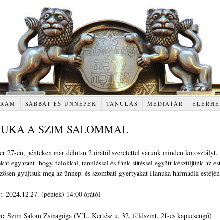
GRAM
SÁBBÁT ÉS ÜNNEPEK
TANULÁS
MÉDIATÁR
ELÉRHE
UKA A SZIM SALOMMAL
r 27-én, pénteken már délután 2 órától szeretettel várunk minden korosztályt, 
kat egyaránt, hogy dalokkal, tanulással és fánk-sütéssel együtt készüljünk az est
zösen gyújtsuk meg az ünnepi és szombati gyertyákat Hanuka harmadik estéjé
t:
2024.12.27. (péntek) 14:00 órától
n:
Szim Salom Zsinagóga (VII., Kertész u. 32. földszint, 21-es kapucsengő)