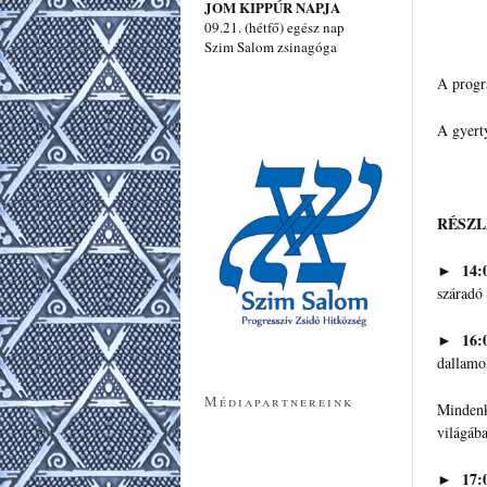
JOM KIPPÚR NAPJA
09.21. (hétfő) egész nap
Szim Salom zsinagóga
A progr
A gyert
RÉSZ
► 14:0
száradó
► 16:0
dallamo
Médiapartnereink
Mindenki
világába
► 17:0