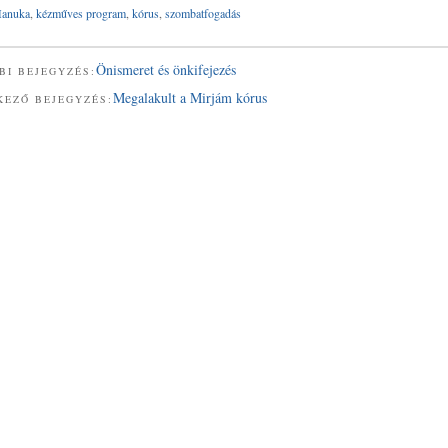
anuka
,
kézműves program
,
kórus
,
szombatfogadás
Önismeret és önkifejezés
BI BEJEGYZÉS:
Megalakult a Mirjám kórus
KEZŐ BEJEGYZÉS: