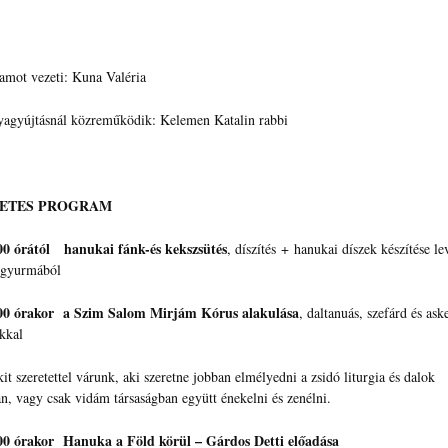
amot vezeti: Kuna Valéria
yagyújtásnál közreműködik: Kelemen Katalin rabbi
LETES PROGRAM
0 órától hanukai fánk-és kekszsütés
, díszítés + hanukai díszek készítése l
 gyurmából
0 órakor a Szim Salom Mirjám Kórus alakulása
, daltanuás, szefárd és ask
kkal
t szeretettel várunk, aki szeretne jobban elmélyedni a zsidó liturgia és dalok
n, vagy csak vidám társaságban együtt énekelni és zenélni.
0 órakor Hanuka a Föld körül – Gárdos Detti előadása