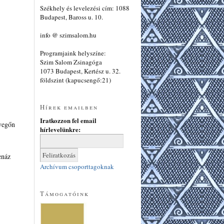
Székhely és levelezési cím: 1088
Budapest, Baross u. 10.
info @ szimsalom.hu
Programjaink helyszíne:
Szim Salom Zsinagóga
1073 Budapest, Kertész u. 32.
földszint (kapucsengő:21)
Hírek emailben
Iratkozzon fel email
evegőn
hírlevelünkre:
enáz
Archívum csoporttagoknak
Támogatóink