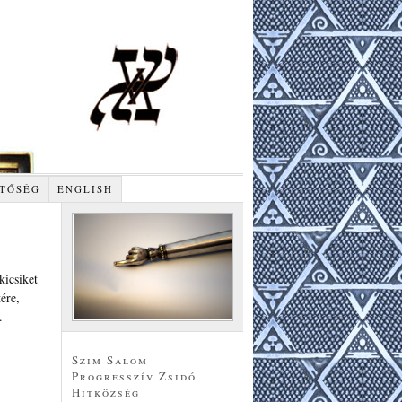
TŐSÉG
ENGLISH
kicsiket
ére,
n.
Szim Salom
Progresszív Zsidó
Hitközség