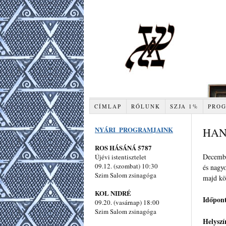
CÍMLAP
RÓLUNK
SZJA 1%
PRO
NYÁRI PROGRAMJAINK
HAN
ROS HÁSÁNÁ 5787
Decembe
Újévi istentisztelet
09.12. (szombat) 10:30
és nagyo
Szim Salom zsinagóga
majd kö
KOL NIDRÉ
Időpon
09.20. (vasárnap) 18:00
Szim Salom zsinagóga
Helyszí