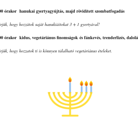
00 órakor hanukai gyertyagyújtás, majd rövidített szombatfogadás
rjük, hogy hozzátok saját hanukiáitokat 3 + 1 gyertyával!
00 órakor kidus, veget
áriánus finomságok és fánkevés, trenderlizés, dalolá
rjük, hogy hozzatok ti is könnyen tálalható vegetáriánus ételeket.