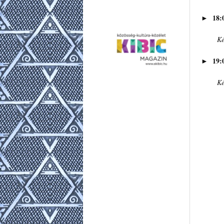
18:
►
Ké
19:
►
Ké