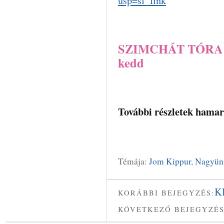
usp=sf_link
SZIMCHÁT TÓRA a 
kedd
További részletek hama
Témája:
Jom Kippur
,
Nagyün
K
KORÁBBI BEJEGYZÉS:
KÖVETKEZŐ BEJEGYZÉS