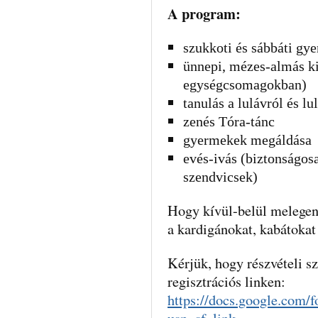
A program:
szukkoti és sábbáti gye
ünnepi, mézes-almás ki
egységcsomagokban)
tanulás a lulávról és lu
zenés Tóra-tánc
gyermekek megáldása
evés-ivás (biztonságosa
szendvicsek)
Hogy kívül-belül melegen 
a kardigánokat, kabátokat 
Kérjük, hogy részvételi sz
regisztrációs linken:
https://docs.google.c