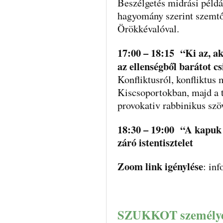
Beszélgetés midrási példá
hagyomány szerint szemtő
Örökkévalóval.
17:00 – 18:15 “Ki az, a
az ellenségből barátot cs
Konfliktusról, konfliktus 
Kiscsoportokban, majd a t
provokativ rabbinikus szö
18:30 – 19:00 “A kapuk
záró istentisztelet
Zoom link igénylése
: in
SZUKKOT személyes r