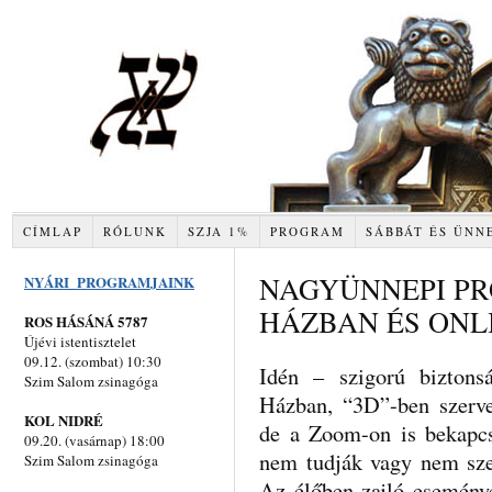
CÍMLAP
RÓLUNK
SZJA 1%
PROGRAM
SÁBBÁT ÉS ÜNN
NAGYÜNNEPI PR
NYÁRI PROGRAMJAINK
HÁZBAN ÉS ONL
ROS HÁSÁNÁ 5787
Újévi istentisztelet
09.12. (szombat) 10:30
Idén – szigorú biztonsá
Szim Salom zsinagóga
Házban, “3D”-ben szerv
KOL NIDRÉ
de a Zoom-on is bekapc
09.20. (vasárnap) 18:00
nem tudják vagy nem szer
Szim Salom zsinagóga
Az élőben zajló eseménye