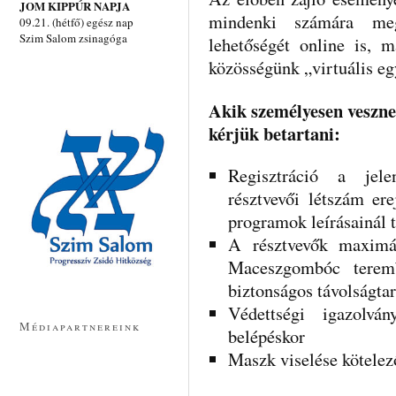
JOM KIPPÚR NAPJA
mindenki számára meg
09.21. (hétfő) egész nap
Szim Salom zsinagóga
lehetőségét online is, m
közösségünk „virtuális e
Akik személyesen vesznek
kérjük betartani:
Regisztráció a jele
résztvevői létszám ere
programok leírásainál t
A résztvevők maximá
Maceszgombóc teremb
biztonságos távolságtar
Védettségi igazolvá
Médiapartnereink
belépéskor
Maszk viselése kötelez