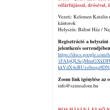
sófárfújással, dróséval, 
Vezeti: Kelemen Katalin 
kántorok
Helyszín: Bálint Ház / N
Regisztráció
a helyszíni 
jelentkezés sorrendjébe
https://docs.google.com/f
1FAIpQLScjMnuGXkDF
kkVdX4eBUxs0mga9DNk
Zoom link igénylése az o
info@szimsalom.hu
ROS HÁSÁNÁ ELSŐ 