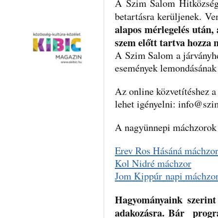
A Szim Salom Hitközség 
betartásra kerüljenek. V
alapos mérlegelés után, 
szem előtt tartva hozza 
A Szim Salom a járványhel
események lemondásának 
Az online közvetítéshez a
lehet igényelni: info@sz
A nagyünnepi máchzorok 
Erev Ros Hásáná máchzo
Kol Nidré máchzor
Jom Kippúr napi máchzo
Hagyományaink szerint
adakozásra. Bár progra