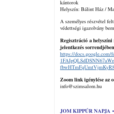
kántorok
Helyszín: Bálint Ház / 
A személyes részvétel felté
védettségi igazolvány bem
Regisztráció
a helyszíni 
jelentkezés sorrendjébe
https://docs.google.com/f
1FAIpQLSdDSNN67aWm
fbwHTmFqUmtVjmKyR8
Zoom link igénylése az o
info@szimsalom.hu
JOM KIPPÚR NAPJA