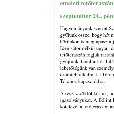
emeleti tetőteraszán
szeptember 24., pén
Hagyományunk szerint Szu
gyűlünk össze, hogy hét na
bőrünkön is megtapasztalj
Idén sátor nélkül ugyan, d
tetőteraszán fogjuk tarta
gyújtunk, tanulunk és lul
lehetőségünk van személye
örömteli alkalmat a Tóra
Tórához kapcsolódva.
A résztvevőktől kérjük, h
igazolványukat. A Bálint 
kötelező, a tetőteraszon a