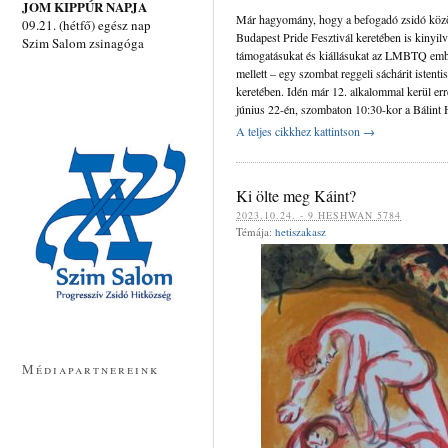
JOM KIPPÚR NAPJA
Már hagyomány, hogy a befogadó zsidó köz
09.21. (hétfő) egész nap
Budapest Pride Fesztivál keretében is kinyilv
Szim Salom zsinagóga
támogatásukat és kiállásukat az LMBTQ em
mellett – egy szombat reggeli sáchárit istentis
keretében. Idén már 12. alkalommal kerül err
június 22-én, szombaton 10:30-kor a Bálint
A teljes cikkhez kattintson →
Ki ölte meg Káint?
‍‍2023.10.24. - 9 HESHWAN 5784
Témája:
hetiszakasz
Médiapartnereink