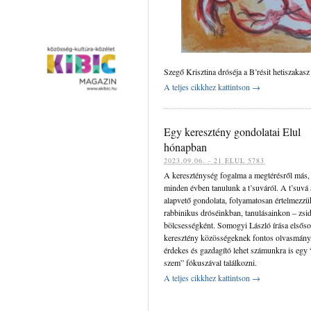
Szegő Krisztina dróséja a B’résit hetiszakas
A teljes cikkhez kattintson →
Egy keresztény gondolatai Elul
hónapban
‍‍2023.09.06. - 21 ELUL 5783
A kereszténység fogalma a megtérésről más,
minden évben tanulunk a t’suváról. A t’suvá
alapvető gondolata, folyamatosan értelmezzü
rabbinikus dróséinkban, tanulásainkon – zsi
bölcsességként. Somogyi László írása elsőso
keresztény közösségeknek fontos olvasmány
érdekes és gazdagító lehet számunkra is egy
szem” fókuszával találkozni.
A teljes cikkhez kattintson →