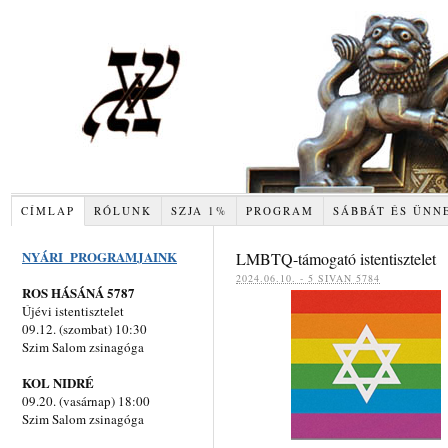
CÍMLAP
RÓLUNK
SZJA 1%
PROGRAM
SÁBBÁT ÉS ÜNN
NYÁRI PROGRAMJAINK
LMBTQ-támogató istentisztelet
‍‍2024.06.10. - 5 SIVAN 5784
ROS HÁSÁNÁ 5787
Újévi istentisztelet
09.12. (szombat) 10:30
Szim Salom zsinagóga
KOL NIDRÉ
09.20. (vasárnap) 18:00
Szim Salom zsinagóga