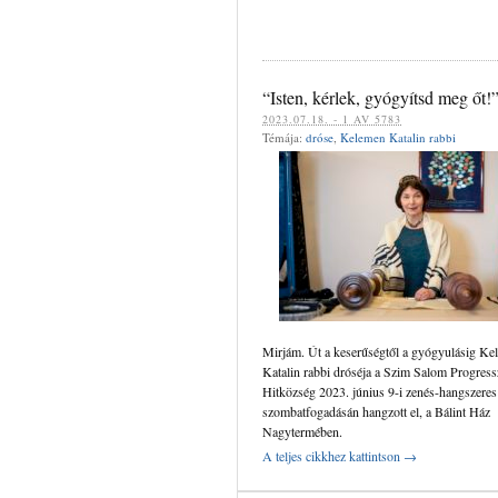
“Isten, kérlek, gyógyítsd meg őt!
‍‍2023.07.18. - 1 AV 5783
Témája:
dróse
,
Kelemen Katalin rabbi
Mirjám. Út a keserűségtől a gyógyulásig Ke
Katalin rabbi dróséja a Szim Salom Progress
Hitközség 2023. június 9-i zenés-hangszeres
szombatfogadásán hangzott el, a Bálint Ház
Nagytermében.
A teljes cikkhez kattintson →